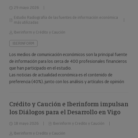
fuentes de información económica más
29 mayo 2026
utilizadas”
Estudio Radiografía de las fuentes de información económica
más utilizadas
Iberinform y Crédito y Caución
IBERINFORM
Los medios de comunicación económicos son la principal fuente
de información para los cerca de 400 profesionales financieros
que han participado en el estudio.
Las noticias de actualidad económica es el contenido de
preferencia (40%), junto con los análisis y artículos de opinión
(24%).
Crédito y Caución e Iberinform impulsan
los Diálogos para el Desarrollo en Vigo
18 mayo 2026
Iberinform y Credito y Caución
Iberinform y Credito y Caución