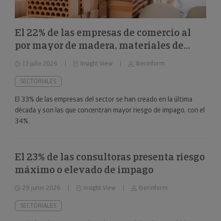
El 22% de las empresas de comercio al
por mayor de madera, materiales de
construcción y aparatos sanitarios están
13 julio 2026
Insight View
Iberinform
en riesgo máximo o elevado de impago
SECTORIALES
El 33% de las empresas del sector se han creado en la última
década y son las que concentran mayor riesgo de impago, con el
34%.
El 23% de las consultoras presenta riesgo
máximo o elevado de impago
29 junio 2026
Insight View
Iberinform
SECTORIALES