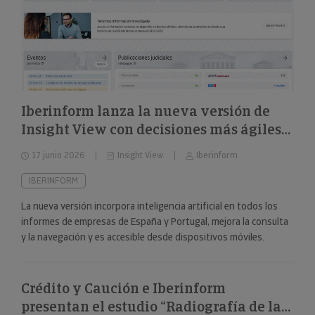
Iberinform lanza la nueva versión de
Insight View con decisiones más ágiles
sobre 322 millones de empresas y
17 junio 2026
Insight View
Iberinform
nuevas capacidades en su
funcionalidad de IA
IBERINFORM
La nueva versión incorpora inteligencia artificial en todos los
informes de empresas de España y Portugal, mejora la consulta
y la navegación y es accesible desde dispositivos móviles.
Crédito y Caución e Iberinform
presentan el estudio “Radiografía de las