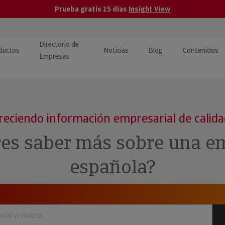
Prueba gratis 15 días
Insight View
Directorio de
ductos
Noticias
Blog
Contenidos
Empresas
caPro · Análisis de datos
eos: presentación de
ormación empresas
ancieros
ducto y tutoriales
reciendo información empresarial de calid
ormación Pública
 · Integración de Datos para
cionario Económico
res saber más sobre una e
M y ERP
ormación Investigada
española?
llect · Recuperación de
uda