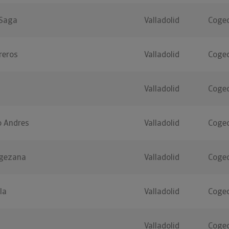
 Saga
Valladolid
Cogec
reros
Valladolid
Cogec
Valladolid
Cogec
o Andres
Valladolid
Cogec
ogezana
Valladolid
Cogec
la
Valladolid
Cogec
Valladolid
Cogec