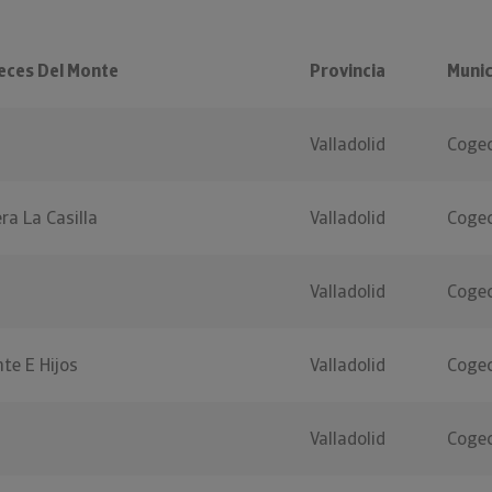
eces Del Monte
Provincia
Munic
Valladolid
Cogec
ra La Casilla
Valladolid
Cogec
Valladolid
Cogec
te E Hijos
Valladolid
Cogec
Valladolid
Cogec