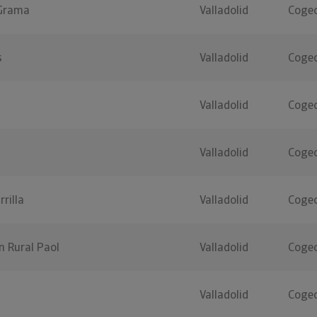
 Grama
Valladolid
Cogec
s
Valladolid
Cogec
Valladolid
Cogec
Valladolid
Cogec
rilla
Valladolid
Cogec
n Rural Paol
Valladolid
Cogec
Valladolid
Cogec