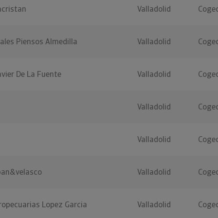
acristan
Valladolid
Cogec
ales Piensos Almedilla
Valladolid
Cogec
vier De La Fuente
Valladolid
Cogec
Valladolid
Cogec
Valladolid
Cogec
eban&velasco
Valladolid
Cogec
ropecuarias Lopez Garcia
Valladolid
Cogec