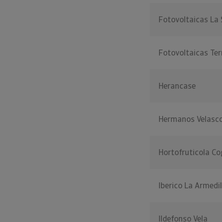
Fotovoltaicas La
Fotovoltaicas Ter
Herancase
Hermanos Velasc
Hortofruticola C
Iberico La Armedil
Ildefonso Vela