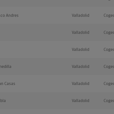
sco Andres
Valladolid
Cogec
Valladolid
Cogec
Valladolid
Cogec
edilla
Valladolid
Cogec
an Casas
Valladolid
Cogec
bla
Valladolid
Cogec