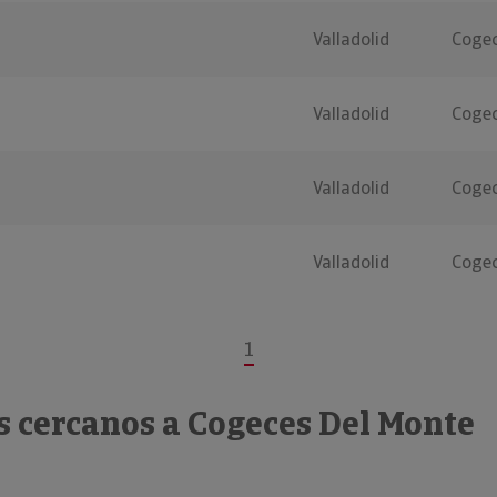
n
Valladolid
Cogec
Valladolid
Cogec
Valladolid
Cogec
Valladolid
Cogec
1
s cercanos a Cogeces Del Monte