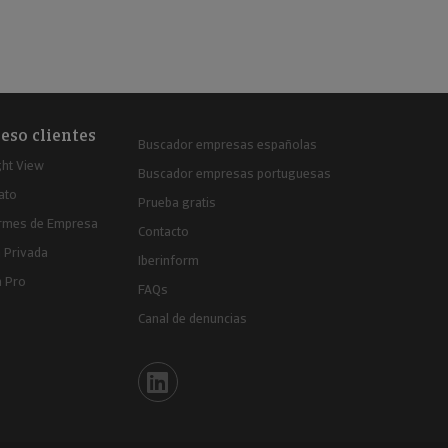
eso clientes
Buscador empresas españolas
ght View
Buscador empresas portuguesas
ato
Prueba gratis
ormes de Empresa
Contacto
 Privada
Iberinform
a Pro
FAQs
Canal de denuncias
Iberinform en Linkedin