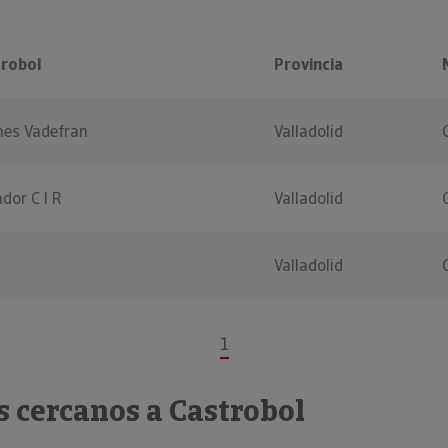
trobol
Provincia
nes Vadefran
Valladolid
dor C I R
Valladolid
Valladolid
1
 cercanos a Castrobol