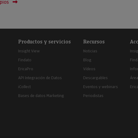
pios
Productos y servicios
Recursos
Acc
Insight View
Noticias
Insi
Findato
Blog
Find
EricaPro
Vídeos
Inf
API Integración de Datos
Descargables
Área
iCollect
Eventos y webinars
Eric
Bases de datos Marketing
Periodistas