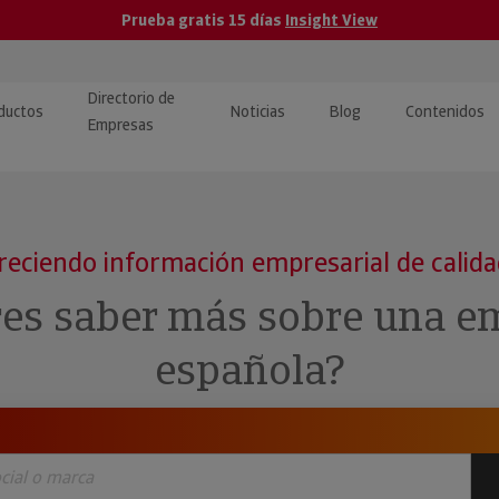
Prueba gratis 15 días
Insight View
Directorio de
ductos
Noticias
Blog
Contenidos
Empresas
caPro · Análisis de datos
eos: presentación de
ormación empresas
ancieros
ducto y tutoriales
reciendo información empresarial de calid
ormación Pública
 · Integración de Datos para
cionario Económico
res saber más sobre una e
M y ERP
ormación Investigada
española?
llect · Recuperación de
uda