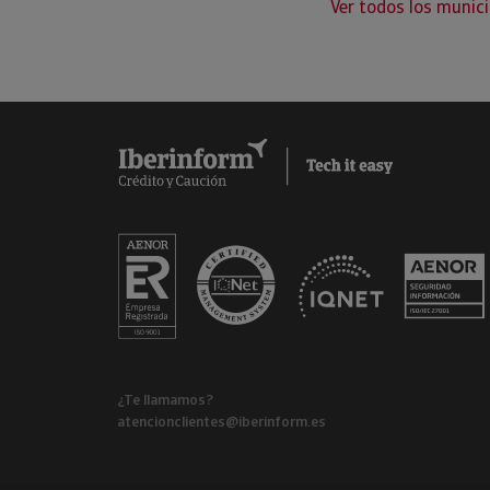
Ver todos los munici
¿Te llamamos?
atencionclientes@iberinform.es