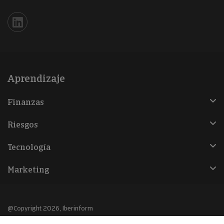
Iberinform en Linkedin
Aprendizaje
Finanzas
Riesgos
Tecnología
Marketing
@Copyright 2026, Iberinform