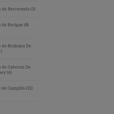
de Berceruelo (3)
de Bocigas (8)
 de Brahojos De
)
 de Cabezon De
ey (4)
de Campillo (El)