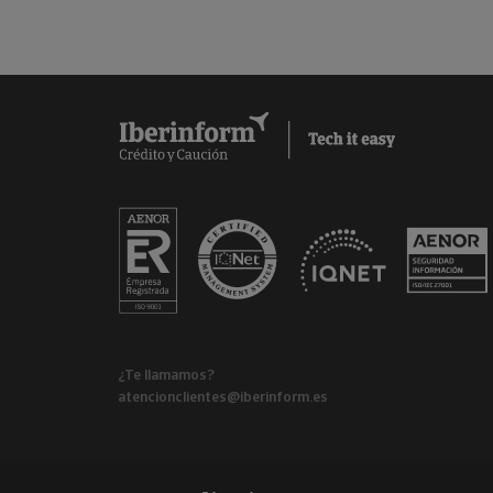
¿Te llamamos?
atencionclientes@iberinform.es