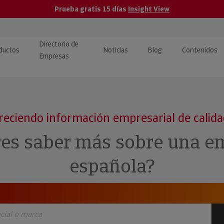
Prueba gratis 15 días
Insight View
Directorio de
ductos
Noticias
Blog
Contenidos
Empresas
caPro · Análisis de datos
eos: presentación de
ormación empresas
ancieros
ducto y tutoriales
reciendo información empresarial de calid
ormación Pública
 · Integración de Datos para
cionario Económico
res saber más sobre una e
M y ERP
ormación Investigada
española?
llect · Recuperación de
uda