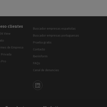
eso clientes
Buscador empresas españolas
ght View
Buscador empresas portuguesas
ato
Prueba gratis
ormes de Empresa
Contacto
 Privada
Iberinform
a Pro
FAQs
Canal de denuncias
Iberinform en Linkedin