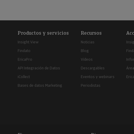
Productos y servicios
Recursos
Acc
Insight View
Noticias
Insi
Findato
Blog
Find
EricaPro
Vídeos
Inf
API Integración de Datos
Descargables
Área
iCollect
Eventos y webinars
Eric
Bases de datos Marketing
Periodistas