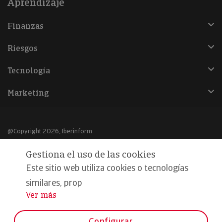
Aprendizaje
Finanzas
Riesgos
Tecnología
Marketing
@Copyright 2026, Iberinform
Gestiona el uso de las cookies
Aviso legal
Este sitio web utiliza cookies o tecnologías
Política de cookies
similares, prop
Declaración de privacidad
Ver más
...
Compromiso calidad y seguridad
Configurar