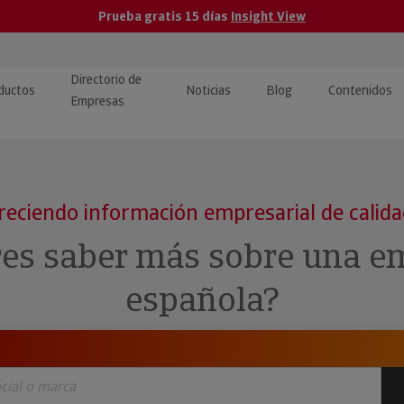
Prueba gratis 15 días
Insight View
Directorio de
ductos
Noticias
Blog
Contenidos
Empresas
caPro · Análisis de datos
eos: presentación de
ormación empresas
ancieros
ducto y tutoriales
reciendo información empresarial de calid
ormación Pública
 · Integración de Datos para
cionario Económico
res saber más sobre una e
M y ERP
ormación Investigada
española?
llect · Recuperación de
uda