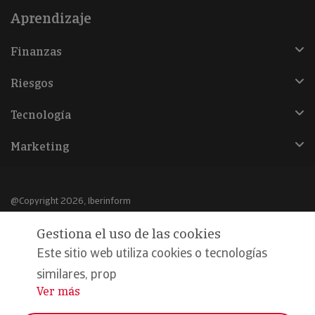
Aprendizaje
Finanzas
Riesgos
Tecnología
Marketing
@Copyright 2026, Iberinform
Gestiona el uso de las cookies
Aviso legal
Este sitio web utiliza cookies o tecnologías
Política de cookies
similares, prop
Declaración de privacidad
Ver más
...
Compromiso calidad y seguridad