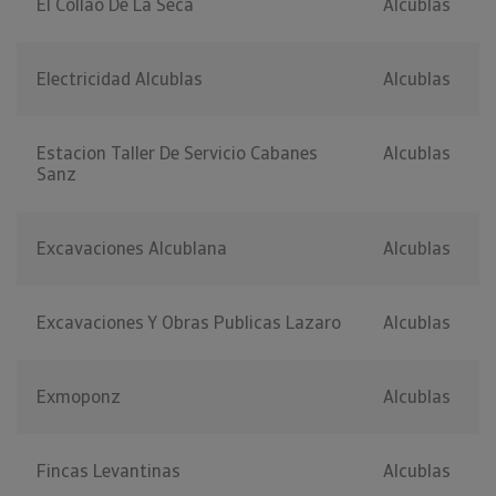
El Collao De La Seca
Alcublas
Electricidad Alcublas
Alcublas
Estacion Taller De Servicio Cabanes
Alcublas
Sanz
Excavaciones Alcublana
Alcublas
Excavaciones Y Obras Publicas Lazaro
Alcublas
Exmoponz
Alcublas
Fincas Levantinas
Alcublas