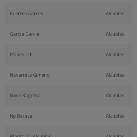
Fuertes Garces
Alcublas
Garcia Garcia
Alcublas
Mañes O E
Alcublas
Navarrete Gimeno
Alcublas
Nova Ragoma
Alcublas
Np Beraya
Alcublas
Planta 10 Alcublas
Alcublas