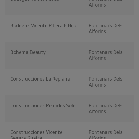
Alforins
Bodegas Vicente Ribera E Hijo
Fontanars Dels
Alforins
Bohema Beauty
Fontanars Dels
Alforins
Construcciones La Replana
Fontanars Dels
Alforins
Construcciones Penades Soler
Fontanars Dels
Alforins
Construcciones Vicente
Fontanars Dels
Segura Guaita
Alforins