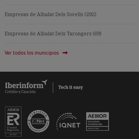
Empresas de Albalat Dels Sorells (292)
Empresas de Albalat Dels Tarongers (69)
Ver todos los municipios