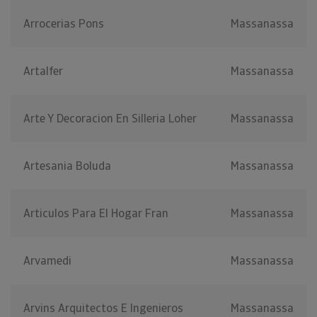
Arrocerias Pons
Massanassa
Artalfer
Massanassa
Arte Y Decoracion En Silleria Loher
Massanassa
Artesania Boluda
Massanassa
Articulos Para El Hogar Fran
Massanassa
Arvamedi
Massanassa
Arvins Arquitectos E Ingenieros
Massanassa