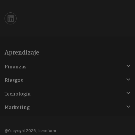
Iberinform en Linkedin
Aprendizaje
Finanzas
Riesgos
Tecnología
Marketing
@Copyright 2026, Iberinform