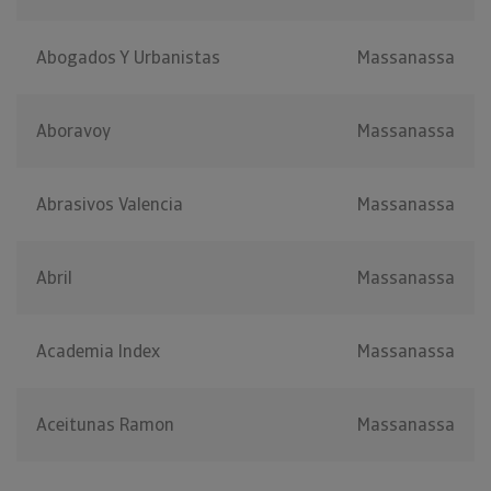
Abogados Y Urbanistas
Massanassa
Aboravoy
Massanassa
Abrasivos Valencia
Massanassa
Abril
Massanassa
Academia Index
Massanassa
Aceitunas Ramon
Massanassa