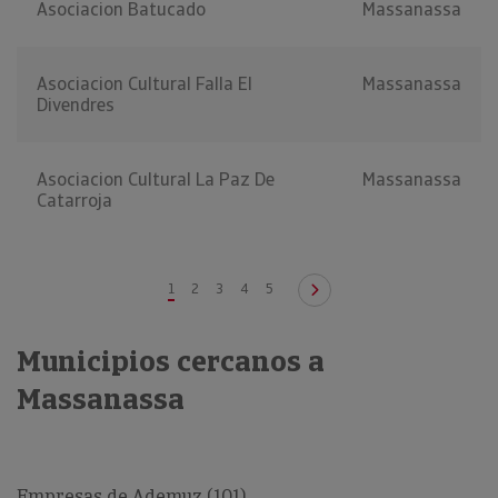
Asociacion Batucado
Massanassa
Asociacion Cultural Falla El
Massanassa
Divendres
Asociacion Cultural La Paz De
Massanassa
Catarroja
1
2
3
4
5
Municipios cercanos a
Massanassa
Empresas de Ademuz (101)