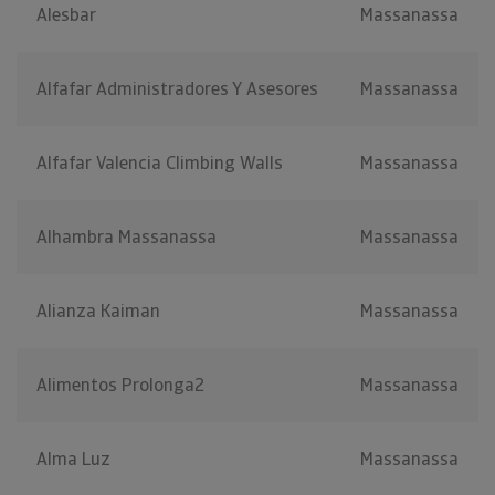
Alesbar
Massanassa
Alfafar Administradores Y Asesores
Massanassa
Alfafar Valencia Climbing Walls
Massanassa
Alhambra Massanassa
Massanassa
Alianza Kaiman
Massanassa
Alimentos Prolonga2
Massanassa
Alma Luz
Massanassa