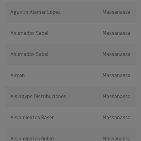
Agustin Alamar Lopez
Massanassa
Ahumados Sabal
Massanassa
Ahumados Sabal
Massanassa
Aircon
Massanassa
Aislagyps Distribuciones
Massanassa
Aislamientos Raser
Massanassa
Aislamientos Rubio
Massanassa