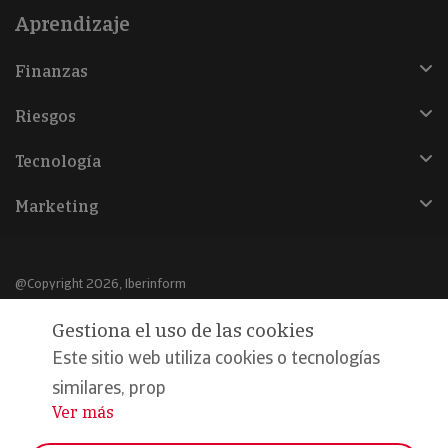
Aprendizaje
Finanzas
Riesgos
Tecnología
Marketing
@Copyright 2026, Iberinform
Gestiona el uso de las cookies
Aviso legal
Este sitio web utiliza cookies o tecnologías
Política de cookies
similares, prop
Declaración de privacidad
Ver más
...
Compromiso calidad y seguridad