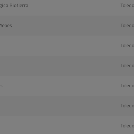
gica Biotierra
Toled
Yepes
Toled
Toled
Toled
es
Toled
Toled
Toled