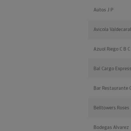
Autos J P
Avicola Valdecar
Azuol Riego C B C
Bal Cargo Expres
Bar Restaurante 
Belltowers Roses
Bodegas Alvarez