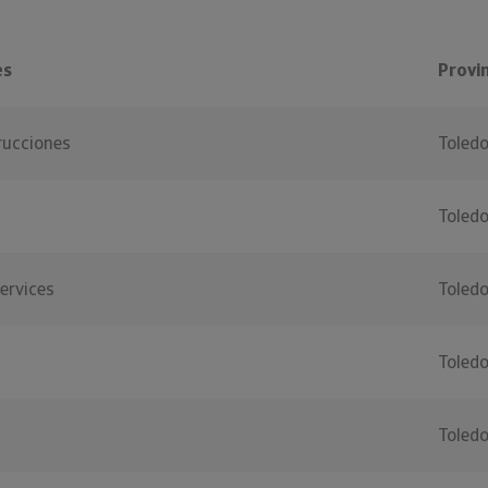
es
Provin
rucciones
Toled
Toled
ervices
Toled
Toled
Toled