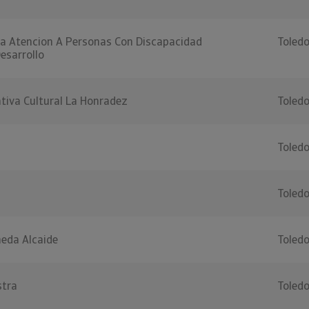
La Atencion A Personas Con Discapacidad
Toled
Desarrollo
tiva Cultural La Honradez
Toled
Toled
Toled
eda Alcaide
Toled
stra
Toled