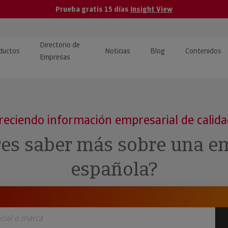
Prueba gratis 15 días
Insight View
Directorio de
ductos
Noticias
Blog
Contenidos
Empresas
caPro · Análisis de datos
eos: presentación de
ormación empresas
ancieros
ducto y tutoriales
reciendo información empresarial de calid
ormación Pública
 · Integración de Datos para
cionario Económico
res saber más sobre una e
M y ERP
ormación Investigada
española?
llect · Recuperación de
uda