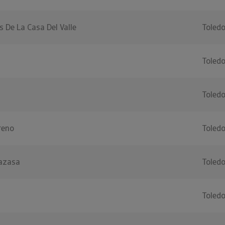
 De La Casa Del Valle
Toled
Toled
Toled
reno
Toled
azasa
Toled
Toled