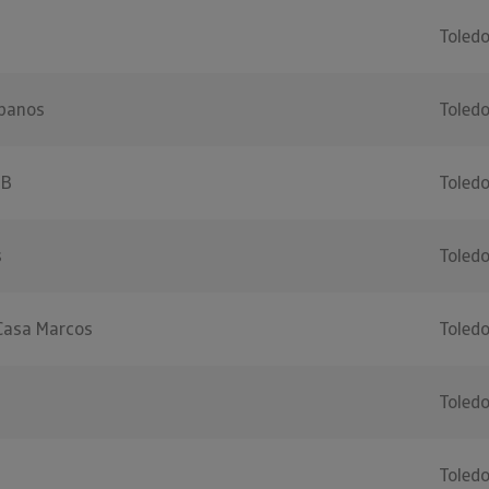
Toled
abanos
Toled
 B
Toled
s
Toled
Casa Marcos
Toled
Toled
Toled