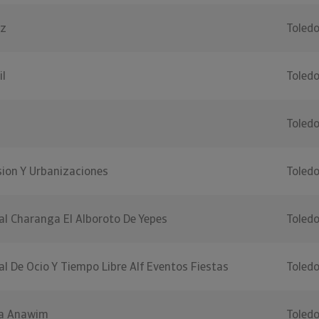
ez
Toled
il
Toled
Toled
sion Y Urbanizaciones
Toled
al Charanga El Alboroto De Yepes
Toled
al De Ocio Y Tiempo Libre Alf Eventos Fiestas
Toled
ia Anawim
Toled