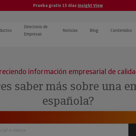
Prueba gratis 15 días
Insight View
Directorio de
ductos
Noticias
Blog
Contenidos
Empresas
caPro · Análisis de datos
eos: presentación de
ormación empresas
ancieros
ducto y tutoriales
reciendo información empresarial de calid
ormación Pública
 · Integración de Datos para
cionario Económico
res saber más sobre una e
M y ERP
ormación Investigada
española?
llect · Recuperación de
uda