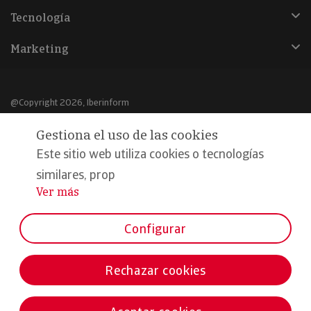
Tecnología
Marketing
@Copyright 2026, Iberinform
Gestiona el uso de las cookies
Aviso legal
Este sitio web utiliza cookies o tecnologías
Política de cookies
similares, prop
Declaración de privacidad
Ver más
...
Compromiso calidad y seguridad
Configurar
Formamos parte de:
Rechazar cookies