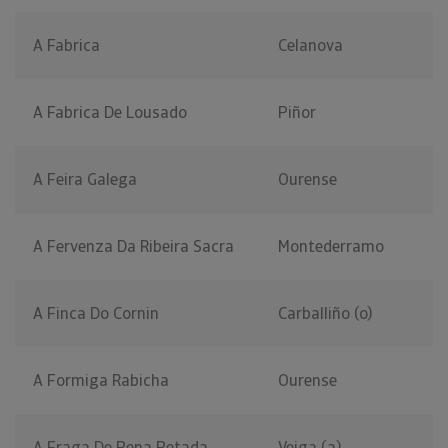
A Fabrica
Celanova
A Fabrica De Lousado
Piñor
A Feira Galega
Ourense
A Fervenza Da Ribeira Sacra
Montederramo
A Finca Do Cornin
Carballiño (o)
A Formiga Rabicha
Ourense
A Fraga De Pena Petada
Veiga (a)