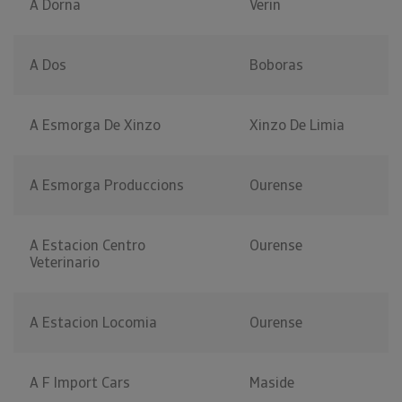
A Dorna
Verin
A Dos
Boboras
A Esmorga De Xinzo
Xinzo De Limia
A Esmorga Produccions
Ourense
A Estacion Centro
Ourense
Veterinario
A Estacion Locomia
Ourense
A F Import Cars
Maside