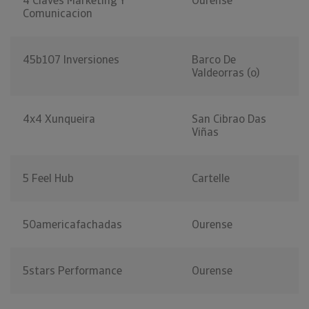
4 Claves Marketing Y
Ourense
Comunicacion
45b107 Inversiones
Barco De
Valdeorras (o)
4x4 Xunqueira
San Cibrao Das
Viñas
5 Feel Hub
Cartelle
50americafachadas
Ourense
5stars Performance
Ourense