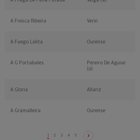
A Fresca Ribeira
Verin
A Fuego Lolita
Ourense
A G Portabales
Pereiro De Aguiar
(o)
A Gloria
Allariz
A Gramalleira
Ourense
1
2
3
4
5