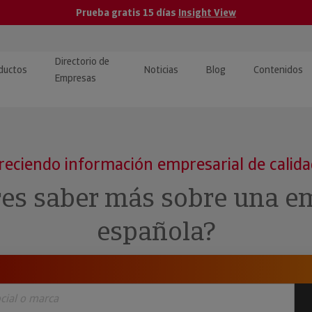
Prueba gratis 15 días
Insight View
Directorio de
ductos
Noticias
Blog
Contenidos
Empresas
caPro · Análisis de datos
eos: presentación de
ormación empresas
ancieros
ducto y tutoriales
reciendo información empresarial de calid
ormación Pública
 · Integración de Datos para
cionario Económico
res saber más sobre una e
M y ERP
ormación Investigada
española?
llect · Recuperación de
uda