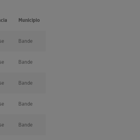
cia
Municipio
se
Bande
se
Bande
se
Bande
se
Bande
se
Bande