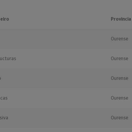
eiro
Provincia
Ourense
ructuras
Ourense
o
Ourense
ncas
Ourense
siva
Ourense