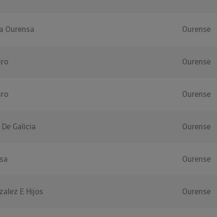
la Ourensa
Ourense
iro
Ourense
iro
Ourense
 De Galicia
Ourense
sa
Ourense
alez E Hijos
Ourense