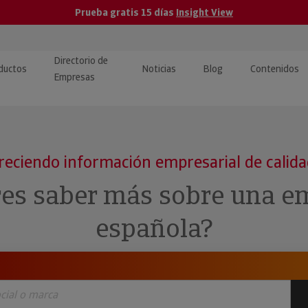
Prueba gratis 15 días
Insight View
Directorio de
ductos
Noticias
Blog
Contenidos
Empresas
caPro · Análisis de datos
eos: presentación de
ormación empresas
ancieros
ducto y tutoriales
reciendo información empresarial de calid
ormación Pública
 · Integración de Datos para
cionario Económico
res saber más sobre una e
M y ERP
ormación Investigada
española?
llect · Recuperación de
uda