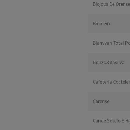
Biojous De Orens
Biomeiro
Blanyvan Total Po
Bouzo&dasilva
Cafeteria Coctele
Carense
Caride Sotelo E Hi