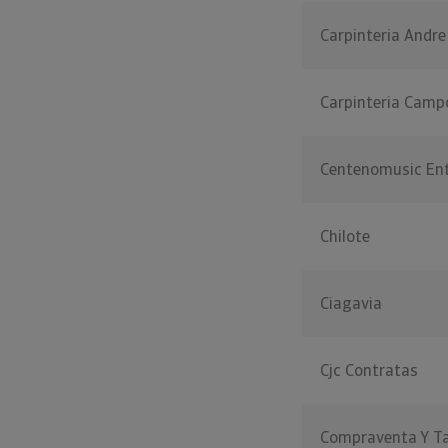
Carpinteria Andr
Carpinteria Cam
Centenomusic En
Chilote
Ciagavia
Cjc Contratas
Compraventa Y Tal