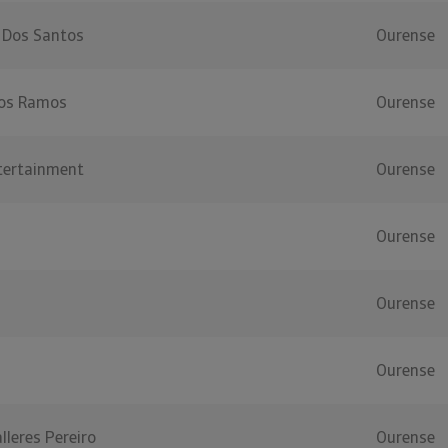
e Dos Santos
Ourense
pos Ramos
Ourense
tertainment
Ourense
Ourense
Ourense
Ourense
leres Pereiro
Ourense