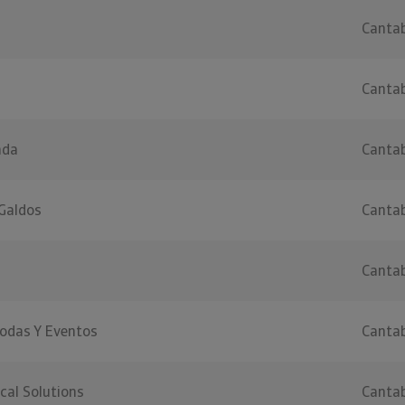
Cantab
Cantab
ada
Cantab
Galdos
Cantab
Cantab
Bodas Y Eventos
Cantab
cal Solutions
Cantab