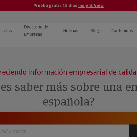
Prueba gratis 15 días
Insight View
Directorio de
ductos
Noticias
Blog
Contenidos
Empresas
caPro · Análisis de datos
eos: presentación de
ormación empresas
ancieros
ducto y tutoriales
reciendo información empresarial de calid
ormación Pública
 · Integración de Datos para
cionario Económico
res saber más sobre una e
M y ERP
ormación Investigada
española?
llect · Recuperación de
uda