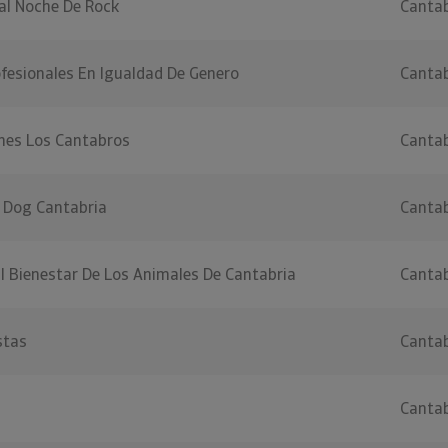
al Noche De Rock
Cantab
fesionales En Igualdad De Genero
Cantab
ones Los Cantabros
Cantab
 Dog Cantabria
Cantab
l Bienestar De Los Animales De Cantabria
Cantab
stas
Cantab
Cantab