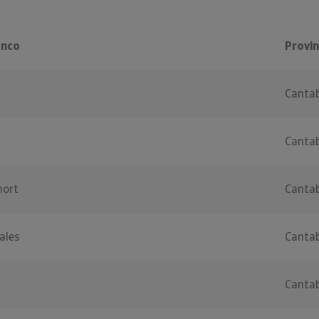
anco
Provin
Cantab
Cantab
nort
Cantab
ales
Cantab
Cantab