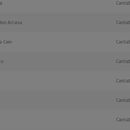
a
Cantab
ados Arcasa
Cantab
a Cien
Cantab
co
Cantab
Cantab
Cantab
Cantab