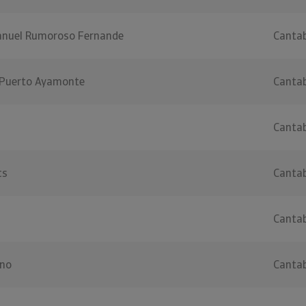
anuel Rumoroso Fernande
Cantab
 Puerto Ayamonte
Cantab
Cantab
cs
Cantab
Cantab
rno
Cantab