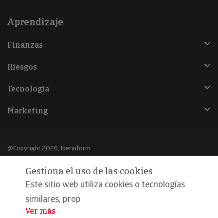
Aprendizaje
Finanzas
Riesgos
Tecnología
Marketing
@Copyright 2026, Iberinform
Gestiona el uso de las cookies
Aviso legal
Este sitio web utiliza cookies o tecnologías
Política de cookies
similares, prop
Declaración de privacidad
Ver más
...