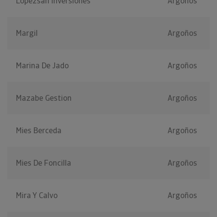
Lopezsan Inversiones
Argoños
Margil
Argoños
Marina De Jado
Argoños
Mazabe Gestion
Argoños
Mies Berceda
Argoños
Mies De Foncilla
Argoños
Mira Y Calvo
Argoños