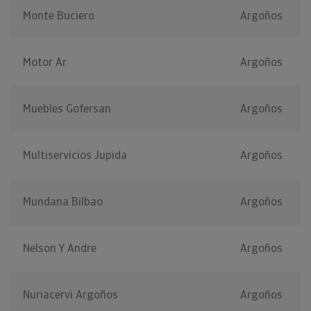
Monte Buciero
Argoños
Motor Ar
Argoños
Muebles Gofersan
Argoños
Multiservicios Jupida
Argoños
Mundana Bilbao
Argoños
Nelson Y Andre
Argoños
Nuriacervi Argoños
Argoños