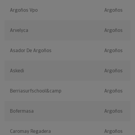
Argoños Vpo
Argoños
Arvelyca
Argoños
Asador De Argoños
Argoños
Askedi
Argoños
Berriasurfschool&camp
Argoños
Bofermasa
Argoños
Caromay Regadera
Argoños