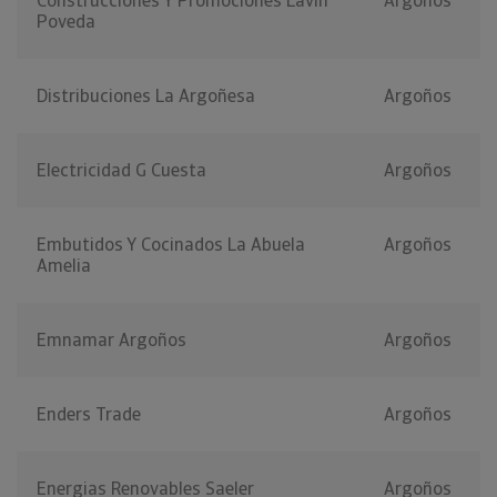
Construcciones Y Promociones Lavin
Argoños
Poveda
Distribuciones La Argoñesa
Argoños
Electricidad G Cuesta
Argoños
Embutidos Y Cocinados La Abuela
Argoños
Amelia
Emnamar Argoños
Argoños
Enders Trade
Argoños
Energias Renovables Saeler
Argoños