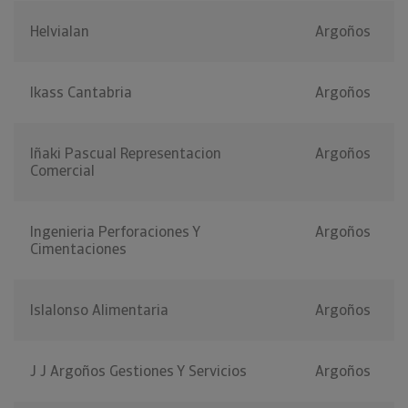
Helvialan
Argoños
Ikass Cantabria
Argoños
Iñaki Pascual Representacion
Argoños
Comercial
Ingenieria Perforaciones Y
Argoños
Cimentaciones
Islalonso Alimentaria
Argoños
J J Argoños Gestiones Y Servicios
Argoños