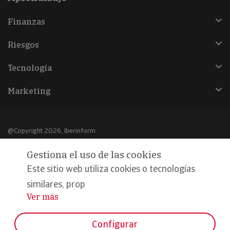
Finanzas
Riesgos
Tecnología
Marketing
@Copyright 2026, Iberinform
Gestiona el uso de las cookies
Aviso legal
Este sitio web utiliza cookies o tecnologías
Política de cookies
similares, prop
Declaración de privacidad
Ver más
...
Compromiso calidad y seguridad
Configurar