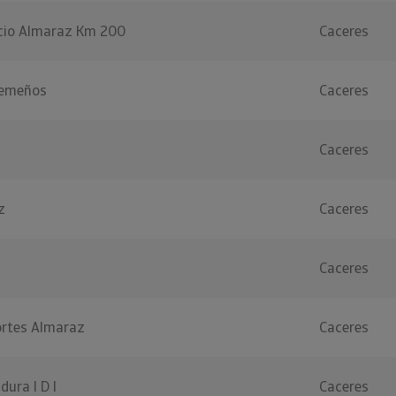
icio Almaraz Km 200
Caceres
tremeños
Caceres
Caceres
z
Caceres
Caceres
ortes Almaraz
Caceres
ura I D I
Caceres