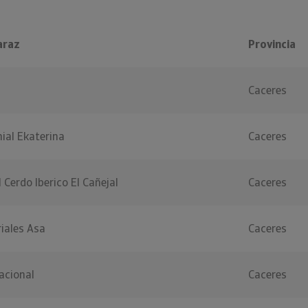
araz
Provincia
Caceres
ial Ekaterina
Caceres
Cerdo Iberico El Cañejal
Caceres
iales Asa
Caceres
acional
Caceres