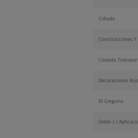
Collado
Construcciones Y
Coslada Transpor
Decoraciones Arj
Di Gregorio
Doble J J Aplicac