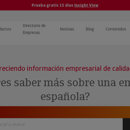
Prueba gratis 15 días
Insight View
Directorio de
ductos
Noticias
Blog
Contenidos
Empresas
caPro · Análisis de datos
eos: presentación de
ormación empresas
ancieros
ducto y tutoriales
reciendo información empresarial de calid
ormación Pública
 · Integración de Datos para
cionario Económico
res saber más sobre una e
M y ERP
ormación Investigada
española?
llect · Recuperación de
uda