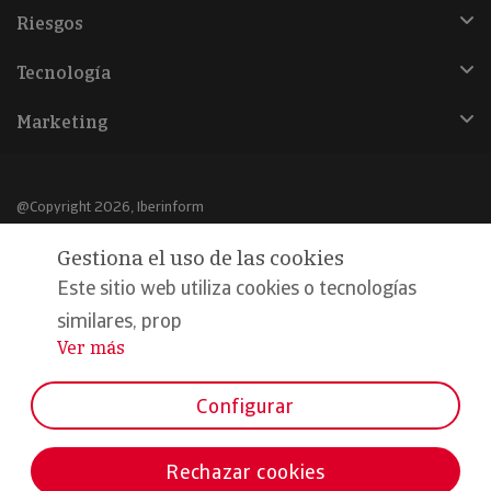
Riesgos
Tecnología
Marketing
@Copyright 2026, Iberinform
Gestiona el uso de las cookies
Aviso legal
Este sitio web utiliza cookies o tecnologías
Política de cookies
similares, prop
Declaración de privacidad
Ver más
...
Compromiso calidad y seguridad
Configurar
Formamos parte de:
Rechazar cookies