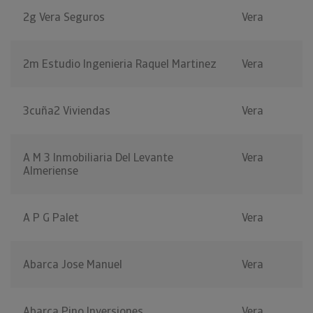
2g Vera Seguros
Vera
2m Estudio Ingenieria Raquel Martinez
Vera
3cuña2 Viviendas
Vera
A M 3 Inmobiliaria Del Levante
Vera
Almeriense
A P G Palet
Vera
Abarca Jose Manuel
Vera
Abarca Pino Inversiones
Vera