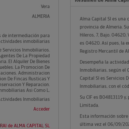
Vera
ALMERIA
Alma Capital Sl es una 
provincia de Almeria. Su
Hileros, 7, Bajo. 04620,
s de intermediación para
actividades inmobiliarias
es 04620. Así pues, la e
 Servicios Inmobiliarios.
Registro Mercantil de A
Agentes De La Propiedad
ria. El Alquiler De Bienes
Desempeña la actividad
uebles. La Promocion De
Inmobiliarias, según el
caciones. Administracion
Capital Sl es Servicios
ion De Fincas Rusticas Y
nservacion Y Reparacion.
Inmobiliarias, con el c
Inmobiliarias Asi Como L.
Su CIF es B04813119 y, 
ctividades Inmobiliarias
Limitada.
Acceder
Esta información sobre 
última vez el 06/09/20
 RAI de ALMA CAPITAL SL