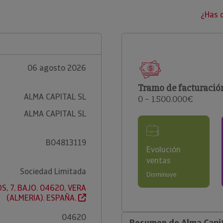
¿Has 
06 agosto 2026
Tramo de facturació
ALMA CAPITAL SL
0 – 1.500.000€
ALMA CAPITAL SL
B04813119
Evolución
ventas
Sociedad Limitada
Disminuye
S, 7, BAJO. 04620, VERA
(ALMERIA). ESPAÑA.
04620
Resumen de Alma Capit