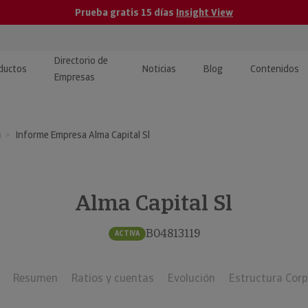
Prueba gratis 15 días
Insight View
Directorio de
ductos
Noticias
Blog
Contenidos
Empresas
caPro · Análisis de datos
eos: presentación de
ormación empresas
a
Informe Empresa Alma Capital Sl
ancieros
ducto y tutoriales
ormación Pública
 · Integración de Datos para
cionario Económico
M y ERP
Alma Capital Sl
ormación Investigada
llect · Recuperación de
B04813119
ACTIVA
uda
Resumen
Ratios y cuentas
Evolución
Estructura Corp