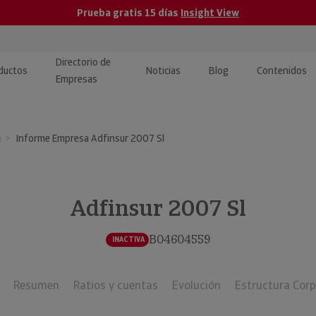
Prueba gratis 15 días
Insight View
Directorio de
ductos
Noticias
Blog
Contenidos
Empresas
caPro · Análisis de datos
eos: presentación de
ormación empresas
a
Informe Empresa Adfinsur 2007 Sl
ancieros
ducto y tutoriales
ormación Pública
 · Integración de Datos para
cionario Económico
M y ERP
Adfinsur 2007 Sl
ormación Investigada
llect · Recuperación de
B04604559
INACTIVA
uda
Resumen
Ratios y cuentas
Evolución
Estructura Corp