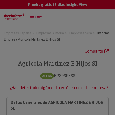
Prueba gratis 15 días
Insight View
Empresas España
Empresas Almeria
Empresas Vera
Informe
Empresa Agricola Martinez E Hijos Sl
Compartir
Agricola Martinez E Hijos Sl
B22969588
ACTIVA
¿Has detectado algún dato erróneo de esta empresa?
Datos Generales de AGRICOLA MARTINEZ E HIJOS
SL