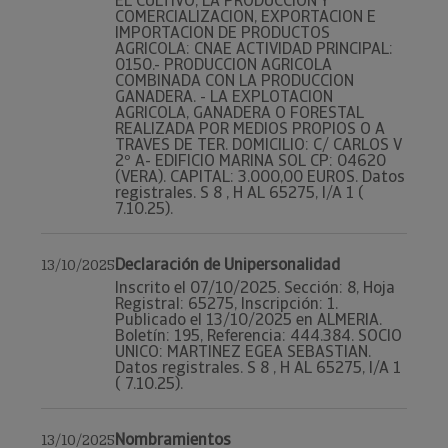
EL CULTIVO, LA PRODUCCION Y
COMERCIALIZACION, EXPORTACION E
IMPORTACION DE PRODUCTOS
AGRICOLA: CNAE ACTIVIDAD PRINCIPAL:
0150.- PRODUCCION AGRICOLA
COMBINADA CON LA PRODUCCION
GANADERA. - LA EXPLOTACION
AGRICOLA, GANADERA O FORESTAL
REALIZADA POR MEDIOS PROPIOS O A
TRAVES DE TER. DOMICILIO: C/ CARLOS V
2º A- EDIFICIO MARINA SOL CP: 04620
(VERA). CAPITAL: 3.000,00 EUROS. Datos
registrales. S 8 , H AL 65275, I/A 1 (
7.10.25).
Declaración de Unipersonalidad
13/10/2025
Inscrito el 07/10/2025. Sección: 8, Hoja
Registral: 65275, Inscripción: 1.
Publicado el 13/10/2025 en ALMERIA.
Boletín: 195, Referencia: 444.384. SOCIO
UNICO: MARTINEZ EGEA SEBASTIAN.
Datos registrales. S 8 , H AL 65275, I/A 1
( 7.10.25).
Nombramientos
13/10/2025