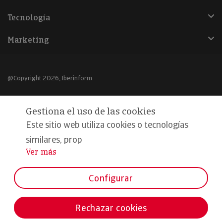
Tecnología
Marketing
@Copyright 2026, Iberinform
Aviso legal
Gestiona el uso de las cookies
Política de cookies
Este sitio web utiliza cookies o tecnologías
Declaración de privacidad
similares, prop
Ver más
...
Compromiso calidad y seguridad
Formamos parte de:
Configurar
Rechazar cookies