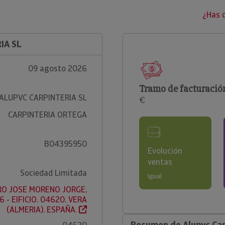
¿Has 
IA SL
09 agosto 2026
Tramo de facturació
ALUPVC CARPINTERIA SL
€
CARPINTERIA ORTEGA
B04395950
Evolución
ventas
Sociedad Limitada
Igual
RO JOSE MORENO JORGE,
6 - EIFICIO. 04620, VERA
(ALMERIA). ESPAÑA.
Resumen de Alupvc Car