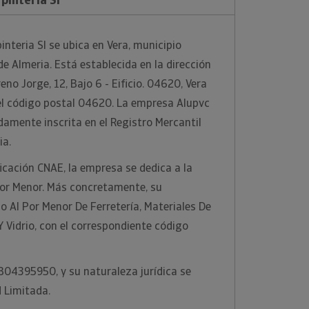
nteria Sl se ubica en Vera, municipio
de Almeria. Está establecida en la dirección
eno Jorge, 12, Bajo 6 - Eificio. 04620, Vera
 el código postal 04620. La empresa Alupvc
damente inscrita en el Registro Mercantil
ia.
ficación CNAE, la empresa se dedica a la
Por Menor. Más concretamente, su
o Al Por Menor De Ferretería, Materiales De
Y Vidrio, con el correspondiente código
 B04395950, y su naturaleza jurídica se
 Limitada.