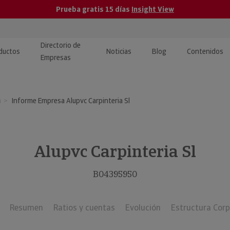
Prueba gratis 15 días
Insight View
Directorio de
ductos
Noticias
Blog
Contenidos
Empresas
caPro · Análisis de datos
eos: presentación de
ormación empresas
a
Informe Empresa Alupvc Carpinteria Sl
ancieros
ducto y tutoriales
ormación Pública
 · Integración de Datos para
cionario Económico
M y ERP
Alupvc Carpinteria Sl
ormación Investigada
llect · Recuperación de
B04395950
uda
Resumen
Ratios y cuentas
Evolución
Estructura Corp