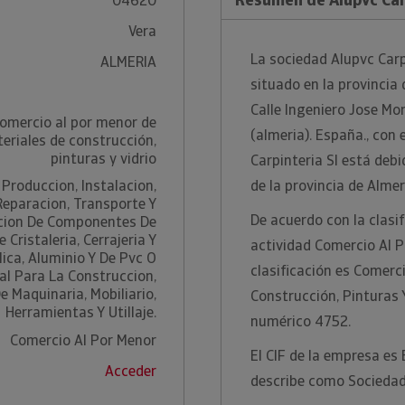
04620
Vera
La sociedad Alupvc Carpi
ALMERIA
situado en la provincia 
Calle Ingeniero Jose Mor
omercio al por menor de
(almeria). España., con
teriales de construcción,
pinturas y vidrio
Carpinteria Sl está debi
 Produccion, Instalacion,
de la provincia de Almer
Reparacion, Transporte Y
De acuerdo con la clasi
cion De Componentes De
 Cristaleria, Cerrajeria Y
actividad Comercio Al 
lica, Aluminio Y De Pvc O
clasificación es Comerci
tal Para La Construccion,
e Maquinaria, Mobiliario,
Construcción, Pinturas 
Herramientas Y Utillaje.
numérico 4752.
Comercio Al Por Menor
El CIF de la empresa es
Acceder
describe como Sociedad