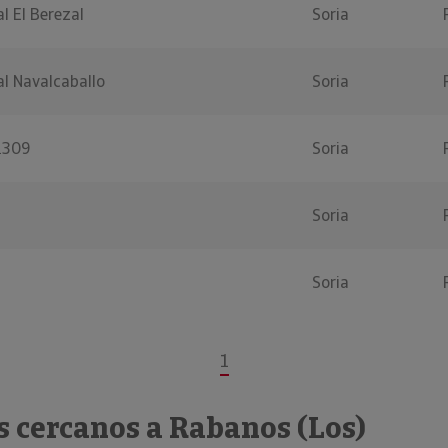
l El Berezal
Soria
al Navalcaballo
Soria
1309
Soria
Soria
Soria
1
s cercanos a Rabanos (Los)