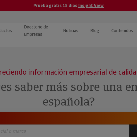
Prueba gratis 15 días
Insight View
Directorio de
ductos
Noticias
Blog
Contenidos
Empresas
caPro · Análisis de datos
eos: presentación de
ormación empresas
ancieros
ducto y tutoriales
reciendo información empresarial de calid
ormación Pública
 · Integración de Datos para
cionario Económico
res saber más sobre una e
M y ERP
ormación Investigada
española?
llect · Recuperación de
uda