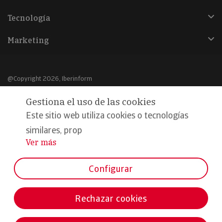
Tecnología
Marketing
@Copyright 2026, Iberinform
Gestiona el uso de las cookies
Aviso legal
Este sitio web utiliza cookies o tecnologías
Política de cookies
similares, prop
Declaración de privacidad
Ver más
...
Compromiso calidad y seguridad
Configurar
Formamos parte de:
Rechazar cookies