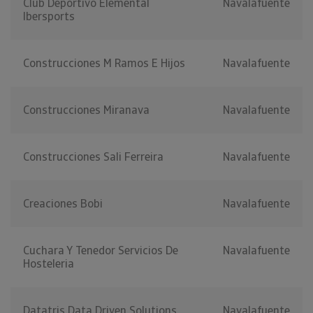
Club Deportivo Elemental
Navalafuente
Ibersports
Construcciones M Ramos E Hijos
Navalafuente
Construcciones Miranava
Navalafuente
Construcciones Sali Ferreira
Navalafuente
Creaciones Bobi
Navalafuente
Cuchara Y Tenedor Servicios De
Navalafuente
Hosteleria
Datatris Data Driven Solutions
Navalafuente