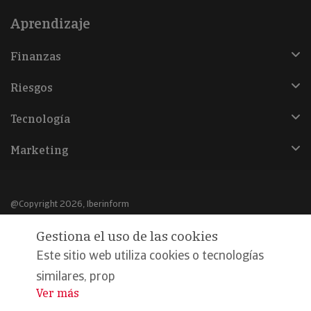
Aprendizaje
Finanzas
Riesgos
Tecnología
Marketing
@Copyright 2026, Iberinform
Gestiona el uso de las cookies
Aviso legal
Este sitio web utiliza cookies o tecnologías
Política de cookies
similares, prop
Declaración de privacidad
Ver más
...
Compromiso calidad y seguridad