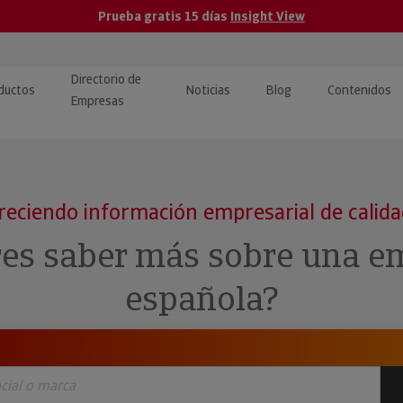
Prueba gratis 15 días
Insight View
Directorio de
ductos
Noticias
Blog
Contenidos
Empresas
caPro · Análisis de datos
eos: presentación de
ormación empresas
ancieros
ducto y tutoriales
reciendo información empresarial de calid
ormación Pública
 · Integración de Datos para
cionario Económico
res saber más sobre una e
M y ERP
ormación Investigada
española?
llect · Recuperación de
uda