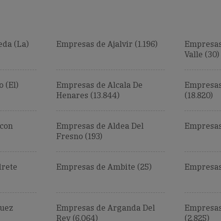
da (La)
Empresas de Ajalvir (1.196)
Empresas
Valle (30)
 (El)
Empresas de Alcala De
Empresas
Henares (13.844)
(18.820)
rcon
Empresas de Aldea Del
Empresas 
Fresno (193)
drete
Empresas de Ambite (25)
Empresas
juez
Empresas de Arganda Del
Empresas
Rey (6.064)
(2.825)