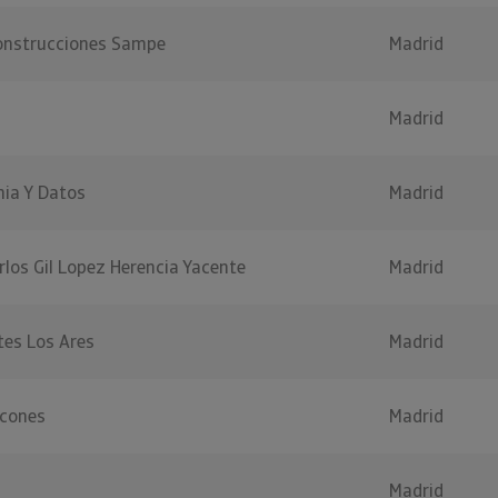
onstrucciones Sampe
Madrid
Madrid
nia Y Datos
Madrid
rlos Gil Lopez Herencia Yacente
Madrid
tes Los Ares
Madrid
scones
Madrid
Madrid