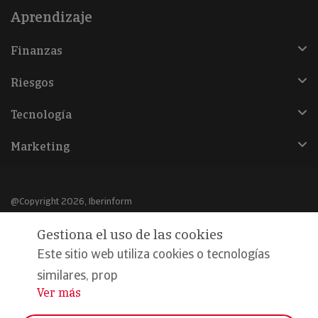
Aprendizaje
Finanzas
Riesgos
Tecnología
Marketing
@Copyright 2026, Iberinform
Gestiona el uso de las cookies
Aviso legal
Este sitio web utiliza cookies o tecnologías
Política de cookies
similares, prop
Declaración de privacidad
Ver más
...
Compromiso calidad y seguridad