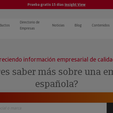
Prueba gratis 15 días
Insight View
Directorio de
ductos
Noticias
Blog
Contenidos
Empresas
caPro · Análisis de datos
eos: presentación de
ormación empresas
ancieros
ducto y tutoriales
reciendo información empresarial de calid
ormación Pública
 · Integración de Datos para
cionario Económico
res saber más sobre una e
M y ERP
ormación Investigada
española?
llect · Recuperación de
uda