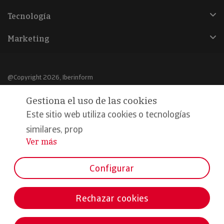
Tecnología
Marketing
@Copyright 2026, Iberinform
Gestiona el uso de las cookies
Aviso legal
Este sitio web utiliza cookies o tecnologías
Política de cookies
similares, prop
Declaración de privacidad
Ver más
...
Compromiso calidad y seguridad
Configurar
Formamos parte de:
Rechazar cookies