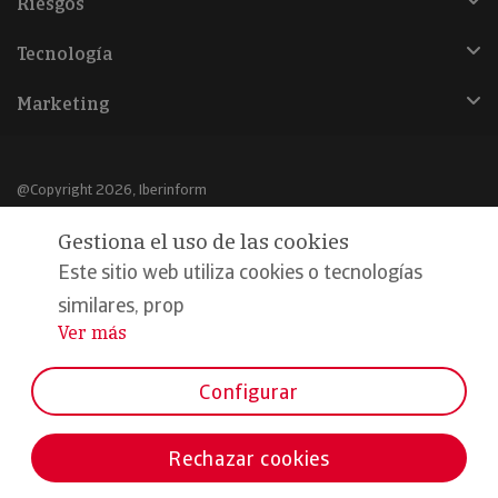
Riesgos
Tecnología
Marketing
@Copyright 2026, Iberinform
Gestiona el uso de las cookies
Aviso legal
Este sitio web utiliza cookies o tecnologías
Política de cookies
similares, prop
Declaración de privacidad
Ver más
...
Compromiso calidad y seguridad
Configurar
Formamos parte de:
Rechazar cookies