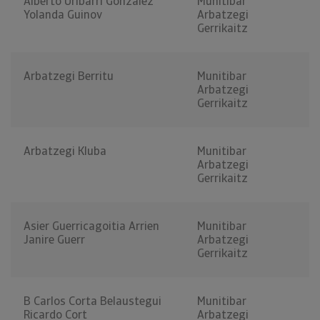
Alberto Uribarri Gonzalez
Munitibar
Yolanda Guinov
Arbatzegi
Gerrikaitz
Arbatzegi Berritu
Munitibar
Arbatzegi
Gerrikaitz
Arbatzegi Kluba
Munitibar
Arbatzegi
Gerrikaitz
Asier Guerricagoitia Arrien
Munitibar
Janire Guerr
Arbatzegi
Gerrikaitz
B Carlos Corta Belaustegui
Munitibar
Ricardo Cort
Arbatzegi