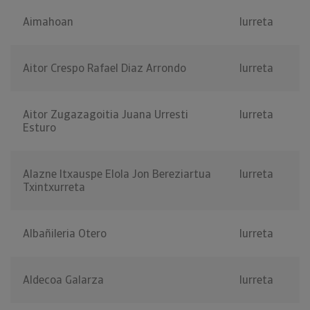
Aimahoan
Iurreta
Aitor Crespo Rafael Diaz Arrondo
Iurreta
Aitor Zugazagoitia Juana Urresti
Iurreta
Esturo
Alazne Itxauspe Elola Jon Bereziartua
Iurreta
Txintxurreta
Albañileria Otero
Iurreta
Aldecoa Galarza
Iurreta