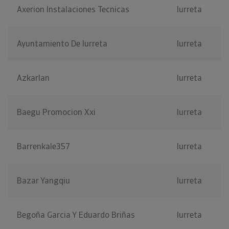
Axerion Instalaciones Tecnicas
Iurreta
Ayuntamiento De Iurreta
Iurreta
Azkarlan
Iurreta
Baegu Promocion Xxi
Iurreta
Barrenkale357
Iurreta
Bazar Yangqiu
Iurreta
Begoña Garcia Y Eduardo Briñas
Iurreta