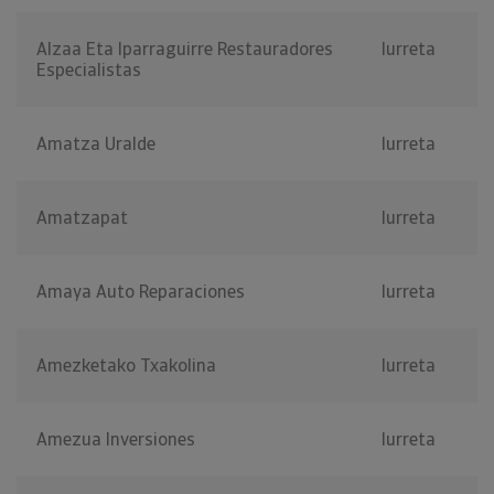
Alzaa Eta Iparraguirre Restauradores
Iurreta
Especialistas
Amatza Uralde
Iurreta
Amatzapat
Iurreta
Amaya Auto Reparaciones
Iurreta
Amezketako Txakolina
Iurreta
Amezua Inversiones
Iurreta