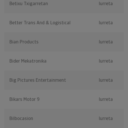
Betixu Txigarretan
Iurreta
Better Trans And & Logistical
Iurreta
Bian Products
Iurreta
Bider Mekatronika
Iurreta
Big Pictures Entertainment
Iurreta
Bikars Motor 9
Iurreta
Bilbocasion
Iurreta