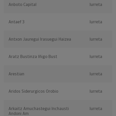
Anboto Capital
Iurreta
Antaef 3
Iurreta
Antxon Jauregui Irasuegui Haizea
Iurreta
Aratz Bustinza Iñigo Bust
Iurreta
Arestian
Iurreta
Aridos Siderurgicos Orobio
Iurreta
Arkaitz Amuchastegui Inchausti
Iurreta
Andoni Am