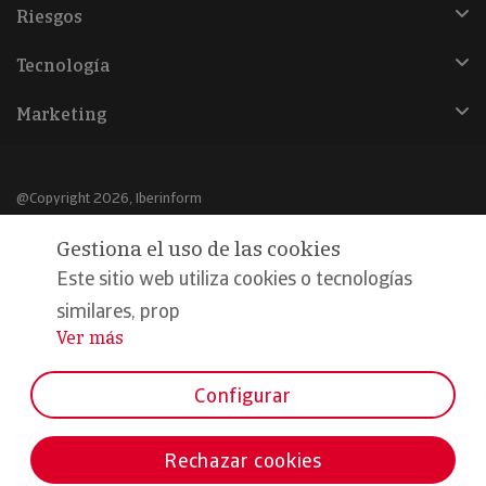
Riesgos
Tecnología
Marketing
@Copyright 2026, Iberinform
Gestiona el uso de las cookies
Aviso legal
Este sitio web utiliza cookies o tecnologías
Política de cookies
similares, prop
Declaración de privacidad
Ver más
...
Compromiso calidad y seguridad
Configurar
Formamos parte de:
Rechazar cookies