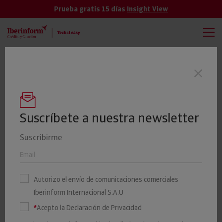
Prueba gratis 15 días
Insight View
TODAS
VER MÁS
El 19% de las empresas cántabras tienen
Últimas noticias
un riesgo elevado o máximo de impago
Suscríbete a nuestra newsletter
Suscribirme
La fragmentación ya limita
la salida al exterior de las
Autorizo el envío de comunicaciones comerciales
empresas españolas
Iberinform Internacional S.A.U
*
Acepto la Declaración de Privacidad
23 MARZO 2023
Iberinform
Iberinform