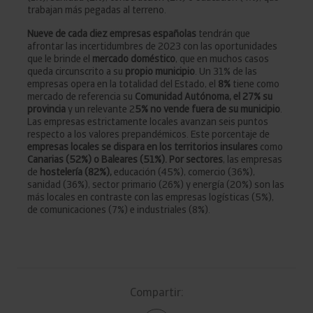
trabajan más pegadas al terreno.
Nueve de cada diez empresas españolas
tendrán que
afrontar las incertidumbres de 2023 con las oportunidades
que le brinde el
mercado doméstico
, que en muchos casos
queda circunscrito a su
propio municipio
. Un 31% de las
empresas opera en la totalidad del Estado, el
8%
tiene como
mercado de referencia su
Comunidad Autónoma, el 27% su
provincia
y un relevante 2
5% no vende fuera de su municipio
.
Las empresas estrictamente locales avanzan seis puntos
respecto a los valores prepandémicos. Este
porcentaje de
empresas locales se dispara en los territorios insulares
como
Canarias (52%) o Baleares (51%). Por sectores
, las empresas
de
hostelería (82%),
educación (45%), comercio (36%),
sanidad (36%), sector primario (26%) y energía (20%) son las
más locales en contraste con las empresas logísticas (5%),
de comunicaciones (7%) e industriales (8%).
Compartir: