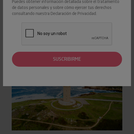
Puedes obtener información detallada sobre el tratamiento
ANALISIS-GEOGRAFICO
de datos personales y sobre cómo ejercer tus derechos
consultando nuestra
Declaración de Privacidad
.
De acuerdo con los datos que ofrece Insight View, el 24% de
las empresas de la región presenta un riesgo elevado de
impago, dos puntos más que en 2022 y cinco por encima de
los valores prepandémicos.
SUSCRIBIRME