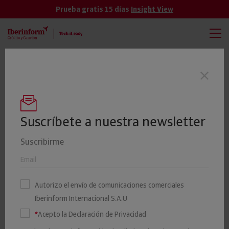
Prueba gratis 15 días
Insight View
TODAS
VER MÁS
El 19% de las empresas cántabras tienen
Últimas noticias
un riesgo elevado o máximo de impago
Suscríbete a nuestra newsletter
Suscribirme
El riesgo de crédito del tejido
productivo de Galicia
Autorizo el envío de comunicaciones comerciales
empeora en 2023
Iberinform Internacional S.A.U
*
Acepto la Declaración de Privacidad
11 JULIO 2023
Insight View