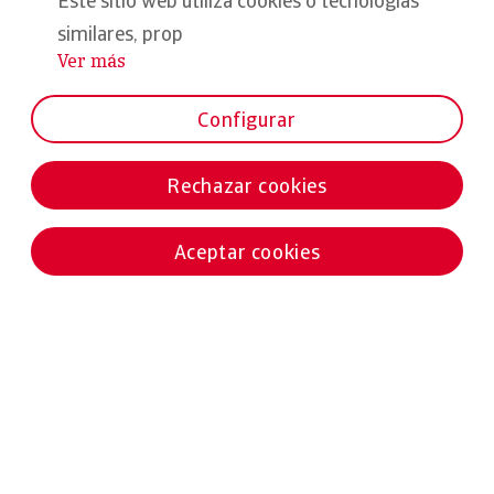
Este sitio web utiliza cookies o tecnologías
similares, prop
Ver más
...
Configurar
Rechazar cookies
Aceptar cookies
Noticias destacadas