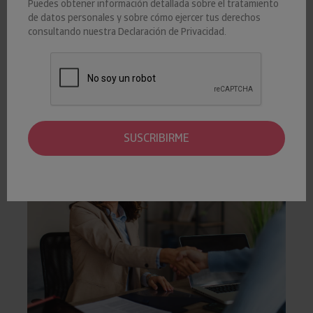
Puedes obtener información detallada sobre el tratamiento
06 MARZO 2023
Insight View
Iberinform
de datos personales y sobre cómo ejercer tus derechos
consultando nuestra
SECTORIALES
Declaración de Privacidad
.
De acuerdo con los datos que ofrece Insight View, el 35% de
las empresas del sector presenta un riesgo máximo o elevado
de impago.
SUSCRIBIRME