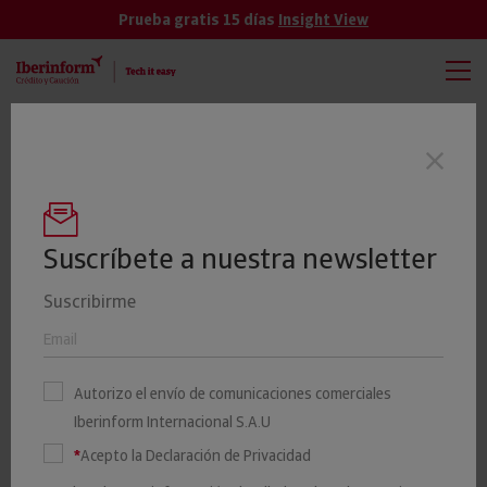
Prueba gratis 15 días
Insight View
TODAS
VER MÁS
El 19% de las empresas cántabras tienen
Últimas noticias
un riesgo elevado o máximo de impago
Suscríbete a nuestra newsletter
Suscribirme
El 48% de las empresas de
trabajo temporal se ha
Autorizo el envío de comunicaciones comerciales
creado en los últimos cinco
Iberinform Internacional S.A.U
años
*
Acepto la Declaración de Privacidad