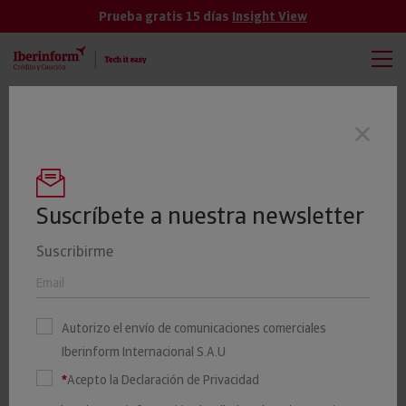
Prueba gratis 15 días
Insight View
TODAS
VER MÁS
Las empresas gallegas presentan un
Últimas noticias
riesgo máximo o elevado de impago del
24%
Suscríbete a nuestra newsletter
Suscribirme
El 28% de las empresas
canarias presenta un
Autorizo el envío de comunicaciones comerciales
elevado riesgo de impago
Iberinform Internacional S.A.U
*
Acepto la Declaración de Privacidad
27 MAYO 2022
Iberinform
Iberinform