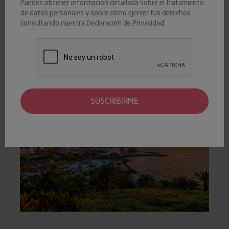
Puedes obtener información detallada sobre el tratamiento
EMPRESAS0
de datos personales y sobre cómo ejercer tus derechos
consultando nuestra
Declaración de Privacidad
.
De acuerdo con los datos que ofrece Insight View, el tejido
productivo de Canarias ha registrado un deterioro de nueve
puntos de su riesgo de crédito a lo largo de la pandemia.
SUSCRIBIRME