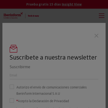
Prueba gratis 15 días
Insight View
TODAS
VER MÁS
Las empresas gallegas presentan un
Últimas noticias
riesgo máximo o elevado de impago del
24%
Suscríbete a nuestra newsletter
Suscribirme
El 21% de las editoriales de
libros están en riesgo de
Autorizo el envío de comunicaciones comerciales
impago
Iberinform Internacional S.A.U
*
Acepto la Declaración de Privacidad
13 SEPTIEMBRE 2024
Insight View