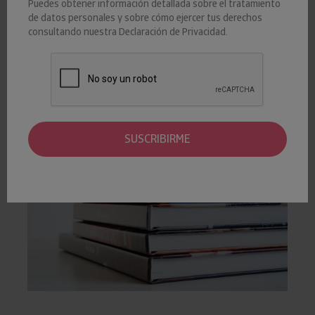
Puedes obtener información detallada sobre el tratamiento
SECTORIALES
de datos personales y sobre cómo ejercer tus derechos
consultando nuestra
Declaración de Privacidad
.
De acuerdo con los datos de Insight View, esto supone un
empeoramiento de un punto porcentual respecto a 2023 y
de siete puntos frente a los valores prepandémicos.
SUSCRIBIRME