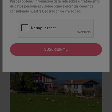
Puedes obtener información detallada sobre el tratamiento
30 MAYO 2025
Insight View
Iberinform
de datos personales y sobre cómo ejercer tus derechos
consultando nuestra
ANALISIS-GEOGRAFICO
Declaración de Privacidad
.
De acuerdo con los datos que ofrece Insight View, el tejido
productivo del País Vasco ha registrado un deterioro de ocho
puntos de su riesgo de crédito desde la pandemia.
SUSCRIBIRME