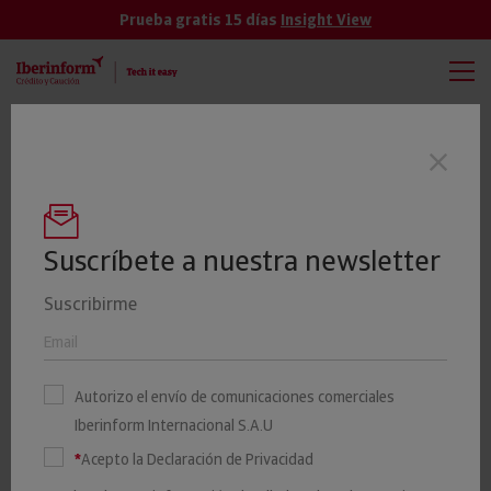
Prueba gratis 15 días
Insight View
TODAS
VER MÁS
El 19% de las empresas cántabras tienen
Últimas noticias
un riesgo elevado o máximo de impago
Suscríbete a nuestra newsletter
Suscribirme
El 18% de las empresas del
País Vasco presenta riesgo
Autorizo el envío de comunicaciones comerciales
máximo o elevado de
Iberinform Internacional S.A.U
impago
*
Acepto la Declaración de Privacidad