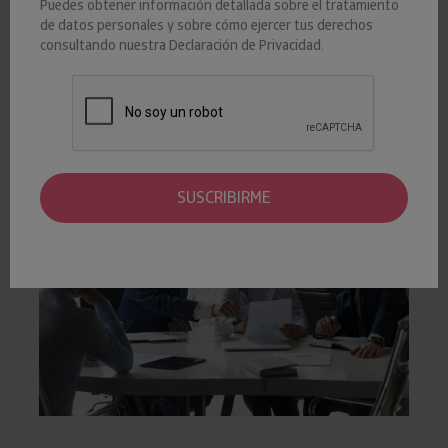
Puedes obtener información detallada sobre el tratamiento
Iberinform y Crédito y Caución
de datos personales y sobre cómo ejercer tus derechos
ESTUDIOS
consultando nuestra
Declaración de Privacidad
.
El 82% de las empresas ha visto afectada su capacidad para
financiarse por el endurecimiento de la política monetaria.
SUSCRIBIRME