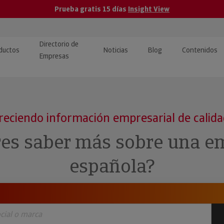
Prueba gratis 15 días
Insight View
Directorio de
ductos
Noticias
Blog
Contenidos
Empresas
caPro · Análisis de datos
eos: presentación de
ormación empresas
ancieros
ducto y tutoriales
reciendo información empresarial de calid
ormación Pública
 · Integración de Datos para
cionario Económico
res saber más sobre una e
M y ERP
ormación Investigada
española?
llect · Recuperación de
uda