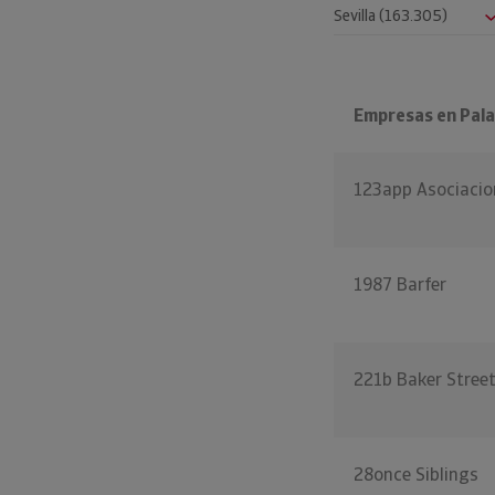
Empresas en Palac
123app Asociacio
1987 Barfer
221b Baker Stree
28once Siblings