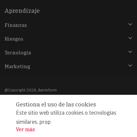
Aprendizaje
Finanzas
Riesgos
Tecnología
Marketing
@Copyright 2026, Iberinform
Gestiona el uso de las cookies
Aviso legal
Este sitio web utiliza cookies o tecnologías
Política de cookies
similares, prop
Declaración de privacidad
Ver más
...
Compromiso calidad y seguridad