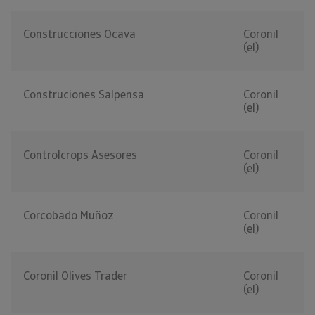
Construcciones Ocava
Coronil
(el)
Construciones Salpensa
Coronil
(el)
Controlcrops Asesores
Coronil
(el)
Corcobado Muñoz
Coronil
(el)
Coronil Olives Trader
Coronil
(el)