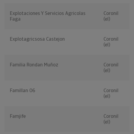
Explotaciones Y Servicios Agricolas
Coronil
Faga
(el)
Explotagricsosa Castejon
Coronil
(el)
Familia Rondan Muñoz
Coronil
(el)
Famillan 06
Coronil
(el)
Famjife
Coronil
(el)