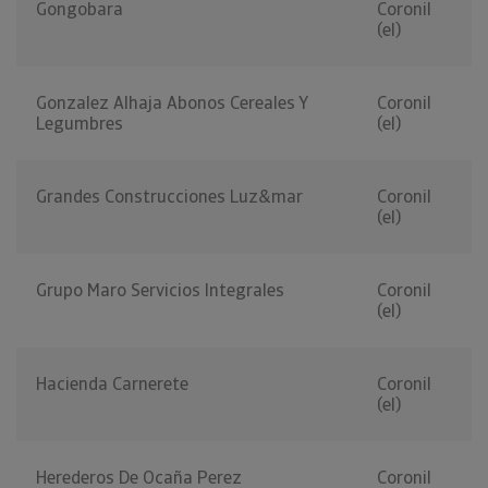
Gongobara
Coronil
(el)
Gonzalez Alhaja Abonos Cereales Y
Coronil
Legumbres
(el)
Grandes Construcciones Luz&mar
Coronil
(el)
Grupo Maro Servicios Integrales
Coronil
(el)
Hacienda Carnerete
Coronil
(el)
Herederos De Ocaña Perez
Coronil