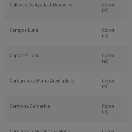
Callense De Ayuda A Domicilio
Coronil
(el)
Campos Luna
Coronil
(el)
Capote Y Leon
Coronil
(el)
Carburantes Maria Auxiliadora
Coronil
(el)
Carmona Sumariva
Coronil
(el)
Carpinteria Metalica El Molar
Coronil