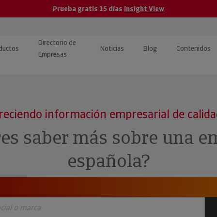
Prueba gratis 15 días
Insight View
Directorio de
ductos
Noticias
Blog
Contenidos
Empresas
caPro · Análisis de datos
eos: presentación de
ormación empresas
ancieros
ducto y tutoriales
reciendo información empresarial de calid
ormación Pública
 · Integración de Datos para
cionario Económico
res saber más sobre una e
M y ERP
ormación Investigada
española?
llect · Recuperación de
uda