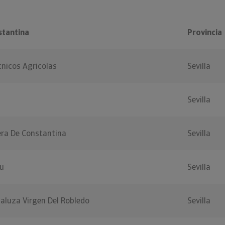
stantina
Provincia
cnicos Agricolas
Sevilla
Sevilla
era De Constantina
Sevilla
u
Sevilla
aluza Virgen Del Robledo
Sevilla