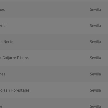
nes
Sevilla
znar
Sevilla
ra Norte
Sevilla
 Guijarro E Hijos
Sevilla
nes
Sevilla
colas Y Forestales
Sevilla
es
Sevilla