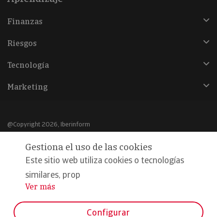
Finanzas
Riesgos
Tecnología
Marketing
@Copyright 2026, Iberinform
Gestiona el uso de las cookies
Aviso legal
Este sitio web utiliza cookies o tecnologías
Política de cookies
similares, prop
Declaración de privacidad
Ver más
...
Compromiso calidad y seguridad
Configurar